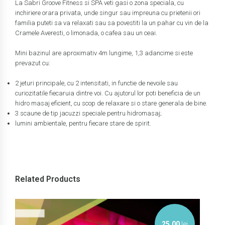
La Sabri Groove Fitness si SPA veti gasi o zona speciala, cu
inchiriere orara privata, unde singur sau impreuna cu prietenii ori
familia puteti sa va relaxati sau sa povestiti la un pahar cu vin de la
Cramele Averesti, o limonada, o cafea sau un ceai.
Mini bazinul are aproximativ 4m lungime, 1,3 adancime si este
prevazut cu:
2 jeturi principale, cu 2 intensitati, in functie de nevoile sau
curiozitatile fiecaruia dintre voi. Cu ajutorul lor poti beneficia de un
hidro masaj eficient, cu scop de relaxare si o stare generala de bine.
3 scaune de tip jacuzzi speciale pentru hidromasaj;
lumini ambientale, pentru fiecare stare de spirit.
Related Products
25,00
lei