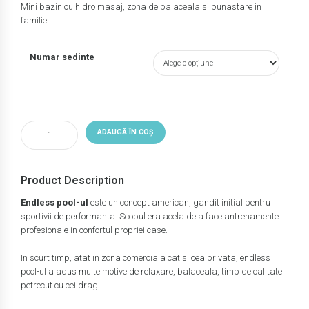
Mini bazin cu hidro masaj, zona de balaceala si bunastare in
prețuri:
familie.
200,00 
Numar sedinte
până
la
1.080,0
Cantitate
ADAUGĂ ÎN COȘ
Endless
Pool
2-
Product Description
3
persoane
Endless pool-ul
este un concept american, gandit initial pentru
sportivii de performanta. Scopul era acela de a face antrenamente
profesionale in confortul propriei case.
In scurt timp, atat in zona comerciala cat si cea privata, endless
pool-ul a adus multe motive de relaxare, balaceala, timp de calitate
petrecut cu cei dragi.