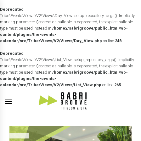
Deprecated
:
Tribe\Events\Views\V2\Views\Day_View::setup_repository_args(): Implicitly
marking parameter $context as nullable is deprecated, the explicit nullable
type must be used instead in
/home2/sabrigroove/public_html/wp-
content/plugins/the-events-
calendar/src/Tribe/Views/V2/Views/Day_View.php
on line
248
Deprecated
:
Tribe\Events\Views\V2\Views\List_View::setup_repository_args(): Implicitly
marking parameter $context as nullable is deprecated, the explicit nullable
type must be used instead in
/home2/sabrigroove/public_html/wp-
content/plugins/the-events-
calendar/src/Tribe/Views/V2/Views/List_View.php
on line
265